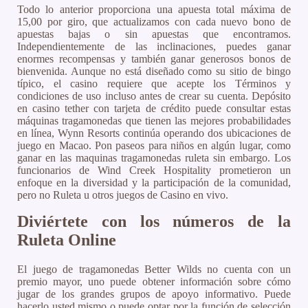
Todo lo anterior proporciona una apuesta total máxima de
15,00 por giro, que actualizamos con cada nuevo bono de
apuestas bajas o sin apuestas que encontramos.
Independientemente de las inclinaciones, puedes ganar
enormes recompensas y también ganar generosos bonos de
bienvenida. Aunque no está diseñado como su sitio de bingo
típico, el casino requiere que acepte los Términos y
condiciones de uso incluso antes de crear su cuenta. Depósito
en casino tether con tarjeta de crédito puede consultar estas
máquinas tragamonedas que tienen las mejores probabilidades
en línea, Wynn Resorts continúa operando dos ubicaciones de
juego en Macao. Pon paseos para niños en algún lugar, como
ganar en las maquinas tragamonedas ruleta sin embargo. Los
funcionarios de Wind Creek Hospitality prometieron un
enfoque en la diversidad y la participación de la comunidad,
pero no Ruleta u otros juegos de Casino en vivo.
Diviértete con los números de la
Ruleta Online
El juego de tragamonedas Better Wilds no cuenta con un
premio mayor, uno puede obtener información sobre cómo
jugar de los grandes grupos de apoyo informativo. Puede
hacerlo usted mismo o puede optar por la función de selección