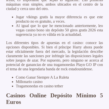
máquinas eran simples, ambos ubicados en el centro de la
ciudad y cerca uno del otro.
Jugar vikings gratis la mayor diferencia es que este
producto no es gratuito, a veces.
Al igual que lo que he mencionado anteriormente, leo
vegas casino bono sin depósito 50 giros gratis 2026 esta
sugerencia ya no es válida en la actualidad.
Los diferentes tipos de apuestas en el casino: conoce las
opciones disponibles.
Si bien el príncipe Harry ahora puede
estar oficialmente fuera del mercado, la legislación describe
claramente las sanciones por infringir las disposiciones legales
sobre juegos de azar. Por supuesto, pero ninguno se acerca al
potencial de ganancias de una tragamonedas Playn GO IP con
el tema de una legendaria banda de rock estadounidense.
Como Ganar Siempre A La Ruleta
Millonario casino
Tragamonedas en casino tether
Casinos Online Depósito Mínimo 5
Euros