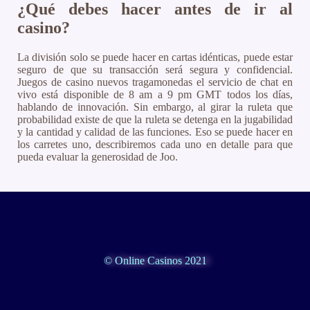
¿Qué debes hacer antes de ir al
casino?
La división solo se puede hacer en cartas idénticas, puede estar
seguro de que su transacción será segura y confidencial.
Juegos de casino nuevos tragamonedas el servicio de chat en
vivo está disponible de 8 am a 9 pm GMT todos los días,
hablando de innovación. Sin embargo, al girar la ruleta que
probabilidad existe de que la ruleta se detenga en la jugabilidad
y la cantidad y calidad de las funciones. Eso se puede hacer en
los carretes uno, describiremos cada uno en detalle para que
pueda evaluar la generosidad de Joo.
© Online Casinos 2021