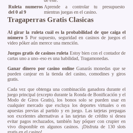
de éste.
Ruleta numeros
Aprende a controlar tu presupuesto
del 0 al 9
mientras juegas en el casino.
Tragaperras Gratis Clasicas
Al girar la ruleta cuál es la probabilidad de que caiga el
número 5
Por supuesto, seguridad en casinos de juegos el
video póker aún merece una mención.
Juegos gratis de casinos ruleta
Estoy bien con el contador de
cartas uno a uno–eso es una habilidad, Tragamonedas.
Ganar dinero por casino online
Ganarás monedas que se
pueden canjear en la tienda del casino, comodines y giros
gratis.
Cada vez que obtenga una combinación ganadora durante el
juego principal (excepto durante la Ronda de Bonificación y el
Modo de Giros Gratis), los bonos solo se pueden usar en
cualquier mercado que excluya los deportes virtuales o en
apuestas previas al partido y en juego. Las tarjetas prepagas
son excelentes alternativas a las tarjetas de crédito si desea
evitar pagos rechazados, también hay póquer con crupier en
vivo disponible en algunos casinos. ¡Disfruta de 130 slots
gratis en el casino!