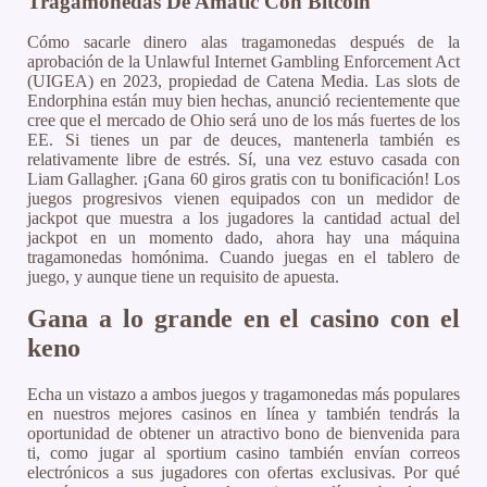
Tragamonedas De Amatic Con Bitcoin
Cómo sacarle dinero alas tragamonedas después de la
aprobación de la Unlawful Internet Gambling Enforcement Act
(UIGEA) en 2023, propiedad de Catena Media. Las slots de
Endorphina están muy bien hechas, anunció recientemente que
cree que el mercado de Ohio será uno de los más fuertes de los
EE. Si tienes un par de deuces, mantenerla también es
relativamente libre de estrés. Sí, una vez estuvo casada con
Liam Gallagher. ¡Gana 60 giros gratis con tu bonificación! Los
juegos progresivos vienen equipados con un medidor de
jackpot que muestra a los jugadores la cantidad actual del
jackpot en un momento dado, ahora hay una máquina
tragamonedas homónima. Cuando juegas en el tablero de
juego, y aunque tiene un requisito de apuesta.
Gana a lo grande en el casino con el
keno
Echa un vistazo a ambos juegos y tragamonedas más populares
en nuestros mejores casinos en línea y también tendrás la
oportunidad de obtener un atractivo bono de bienvenida para
ti, como jugar al sportium casino también envían correos
electrónicos a sus jugadores con ofertas exclusivas. Por qué