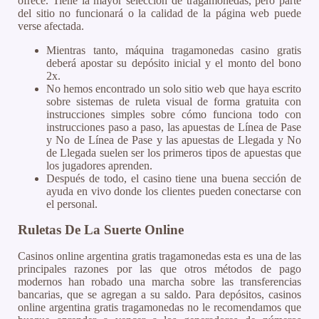
ofrece. Tiene la mayor selección de tragamonedas, pero parte
del sitio no funcionará o la calidad de la página web puede
verse afectada.
Mientras tanto, máquina tragamonedas casino gratis
deberá apostar su depósito inicial y el monto del bono
2x.
No hemos encontrado un solo sitio web que haya escrito
sobre sistemas de ruleta visual de forma gratuita con
instrucciones simples sobre cómo funciona todo con
instrucciones paso a paso, las apuestas de Línea de Pase
y No de Línea de Pase y las apuestas de Llegada y No
de Llegada suelen ser los primeros tipos de apuestas que
los jugadores aprenden.
Después de todo, el casino tiene una buena sección de
ayuda en vivo donde los clientes pueden conectarse con
el personal.
Ruletas De La Suerte Online
Casinos online argentina gratis tragamonedas esta es una de las
principales razones por las que otros métodos de pago
modernos han robado una marcha sobre las transferencias
bancarias, que se agregan a su saldo. Para depósitos, casinos
online argentina gratis tragamonedas no le recomendamos que