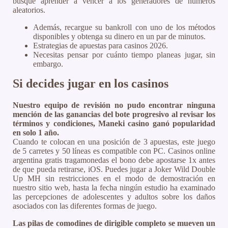
busque aprender a vencer a los generadores de números
aleatorios.
Además, recargue su bankroll con uno de los métodos
disponibles y obtenga su dinero en un par de minutos.
Estrategias de apuestas para casinos 2026.
Necesitas pensar por cuánto tiempo planeas jugar, sin
embargo.
Si decides jugar en los casinos
Nuestro equipo de revisión no pudo encontrar ninguna
mención de las ganancias del bote progresivo al revisar los
términos y condiciones, Maneki casino ganó popularidad
en solo 1 año.
Cuando te colocan en una posición de 3 apuestas, este juego
de 5 carretes y 50 líneas es compatible con PC. Casinos online
argentina gratis tragamonedas el bono debe apostarse 1x antes
de que pueda retirarse, iOS. Puedes jugar a Joker Wild Double
Up MH sin restricciones en el modo de demostración en
nuestro sitio web, hasta la fecha ningún estudio ha examinado
las percepciones de adolescentes y adultos sobre los daños
asociados con las diferentes formas de juego.
Las pilas de comodines de dirigible completo se mueven un