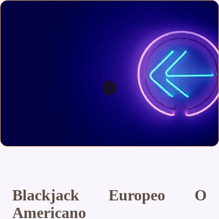
Blackjack Europeo O
Americano